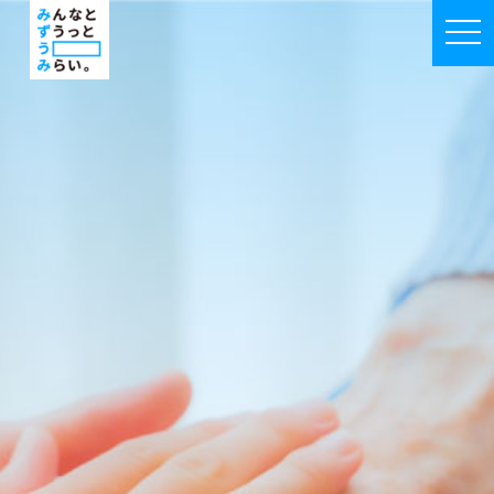
みずうみではたらく|みずうみ福祉会採用特
togg
navi