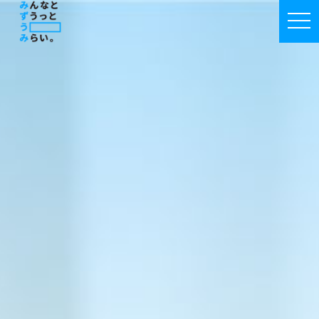
みずうみではたらく|みずうみ福祉会採用特
togg
navi