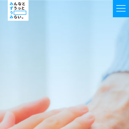
みずうみではたらく|みずうみ福祉会採用特
togg
navi